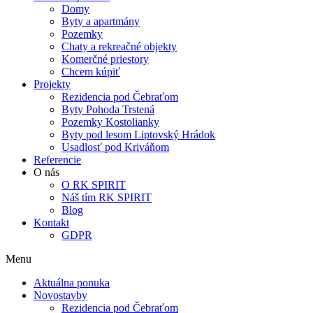
Domy
Byty a apartmány
Pozemky
Chaty a rekreačné objekty
Komerčné priestory
Chcem kúpiť
Projekty
Rezidencia pod Čebraťom
Byty Pohoda Trstená
Pozemky Kostolianky
Byty pod lesom Liptovský Hrádok
Usadlosť pod Kriváňom
Referencie
O nás
O RK SPIRIT
Náš tím RK SPIRIT
Blog
Kontakt
GDPR
Menu
Aktuálna ponuka
Novostavby
Rezidencia pod Čebraťom