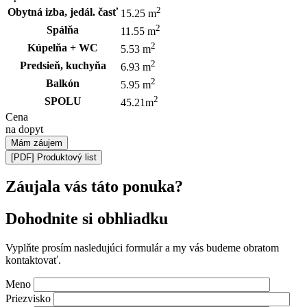
2
Obytná izba, jedál. časť
15.25 m
2
Spálňa
11.55 m
2
Kúpelňa + WC
5.53 m
2
Predsieň, kuchyňa
6.93 m
2
Balkón
5.95 m
2
SPOLU
45.21m
Cena
na dopyt
Mám záujem
[PDF]
Produktový list
Záujala vás táto ponuka?
Dohodnite si obhliadku
Vyplňte prosím nasledujúci formulár a my vás budeme obratom
kontaktovať.
Meno
Priezvisko