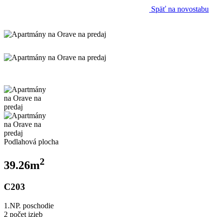
Späť na novostabu
Podlahová plocha
2
39.26m
C203
1.NP.
poschodie
2
počet izieb