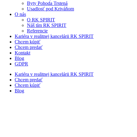
Byty Pohoda Trstená
Usadlosť pod Kriváňom
O nás
O RK SPIRIT
Náš tím RK SPIRIT
Referencie
Kariéra v realitnej kancelárii RK SPIRIT
Chcem kúpiť
Chcem predať
Kontakt
Blog
GDPR
Kariéra v realitnej kancelárii RK SPIRIT
Chcem predať
Chcem kúpiť
Blog