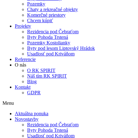
Pozemky
Chaty a rekreačné objekty
Komerčné priestory
Chcem kúpiť
Projekty
Rezidencia pod Čebraťom
Byty Pohoda Trstená
Pozemky Kostolianky
Byty pod lesom Liptovský Hrádok
Usadlosť pod Kriváňom
Referencie
O nás
O RK SPIRIT
Náš tím RK SPIRIT
Blog
Kontakt
GDPR
Menu
Aktuálna ponuka
Novostavby
Rezidencia pod Čebraťom
Byty Pohoda Trstená
Usadlosť pod Kriváňom