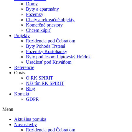
Domy
Byty a apartmány
Pozemky
Chaty a rekreačné objekty
Komerčné priestory
Chcem kúpiť
Projekty
Rezidencia pod Čebraťom
Byty Pohoda Trstená
Pozemky Kostolianky
Byty pod lesom Liptovský Hrádok
Usadlosť pod Kriváňom
Referencie
O nás
O RK SPIRIT
Náš tím RK SPIRIT
Blog
Kontakt
GDPR
Menu
Aktuálna ponuka
Novostavby
Rezidencia pod Čebraťom