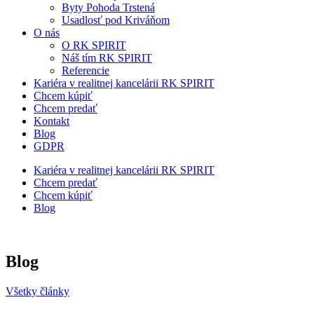
Byty Pohoda Trstená
Usadlosť pod Kriváňom
O nás
O RK SPIRIT
Náš tím RK SPIRIT
Referencie
Kariéra v realitnej kancelárii RK SPIRIT
Chcem kúpiť
Chcem predať
Kontakt
Blog
GDPR
Kariéra v realitnej kancelárii RK SPIRIT
Chcem predať
Chcem kúpiť
Blog
Blog
Všetky články