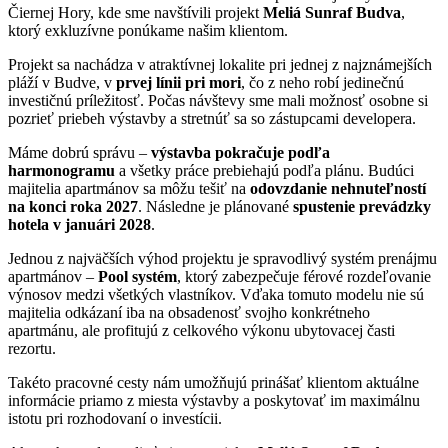
Čiernej Hory, kde sme navštívili projekt
Meliá Sunraf Budva
,
ktorý exkluzívne ponúkame našim klientom.
Projekt sa nachádza v atraktívnej lokalite pri jednej z najznámejších
pláží v Budve, v
prvej línii pri mori
, čo z neho robí jedinečnú
investičnú príležitosť. Počas návštevy sme mali možnosť osobne si
pozrieť priebeh výstavby a stretnúť sa so zástupcami developera.
Máme dobrú správu –
výstavba pokračuje podľa
harmonogramu
a všetky práce prebiehajú podľa plánu. Budúci
majitelia apartmánov sa môžu tešiť na
odovzdanie nehnuteľností
na konci roka 2027
. Následne je plánované
spustenie prevádzky
hotela v januári 2028
.
Jednou z najväčších výhod projektu je spravodlivý systém prenájmu
apartmánov –
Pool systém
, ktorý zabezpečuje férové rozdeľovanie
výnosov medzi všetkých vlastníkov. Vďaka tomuto modelu nie sú
majitelia odkázaní iba na obsadenosť svojho konkrétneho
apartmánu, ale profitujú z celkového výkonu ubytovacej časti
rezortu.
Takéto pracovné cesty nám umožňujú prinášať klientom aktuálne
informácie priamo z miesta výstavby a poskytovať im maximálnu
istotu pri rozhodovaní o investícii.