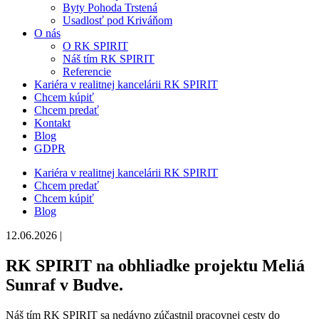
Byty Pohoda Trstená
Usadlosť pod Kriváňom
O nás
O RK SPIRIT
Náš tím RK SPIRIT
Referencie
Kariéra v realitnej kancelárii RK SPIRIT
Chcem kúpiť
Chcem predať
Kontakt
Blog
GDPR
Kariéra v realitnej kancelárii RK SPIRIT
Chcem predať
Chcem kúpiť
Blog
12.06.2026 |
RK SPIRIT na obhliadke projektu Meliá
Sunraf v Budve.
Náš tím RK SPIRIT sa nedávno zúčastnil pracovnej cesty do