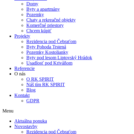
Domy
Byty a apartmány
Pozemky
Chaty a rekreačné objekty
Komerčné priestory
Chcem kúpiť
Projekty
Rezidencia pod Čebraťom
Byty Pohoda Trstená
Pozemky Kostolianky
Byty pod lesom Liptovský Hrádok
Usadlosť pod Kriváňom
Referencie
O nás
O RK SPIRIT
Náš tím RK SPIRIT
Blog
Kontakt
GDPR
Menu
Aktuálna ponuka
Novostavby
Rezidencia pod Čebraťom