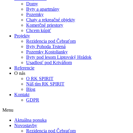
Domy
Byty a apartmány
Pozemky
Chaty a rekreačné objekty
Komerčné priestory
Chcem kúpiť
Projekty
Rezidencia pod Čebraťom
Byty Pohoda Trstená
Pozemky Kostolianky
Byty pod lesom Liptovský Hrádok
Usadlosť pod Kriváňom
Referencie
O nás
O RK SPIRIT
Náš tím RK SPIRIT
Blog
Kontakt
GDPR
Menu
Aktuálna ponuka
Novostavby
Rezidencia pod Čebraťom