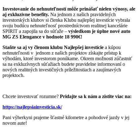
Investovanie do nehnuteľností môže prinášať nielen výnosy, ale
aj exkluzívne benefity.
Na jednom z našich pravidelných
investorských klubov si členka Klubu najlepšej investície vybrala
svoju budúcu nehnuteľnosť prostredníctvom realitnej kancelárie
SPIRIT a zapojila sa do súťaže –
výsledkom je úplne nové auto
MG ZS Elengance v hodnote 18 990€!
Staňte sa aj vy členom klubu Najlepšej investície
a kúpou
nehnuteľnosti v jednom z našich projektov získajte prístup k
výhodám, ktoré investorom ponúkame. Okrem možnosti zúčastniť
sa na exkluzívnych súťažiach budete pravidelne informovaní o
nových realitných investičných príležitostiach a zaujímavých
projektoch.
Chcete investovať rozumne?
Pridajte sa k nám a zistite viac na:
https://najlepsiainvesticia.sk/
Pani výherkyni prajeme šťastné kilometre a pohodové jazdy v jej
novom aute!