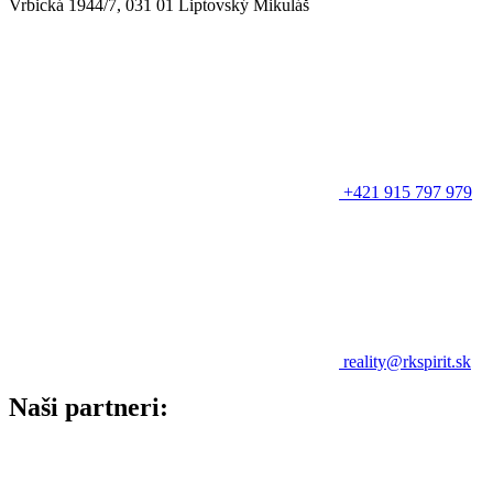
Vrbická 1944/7, 031 01 Liptovský Mikuláš
+421 915 797 979
reality@rkspirit.sk
Naši partneri: