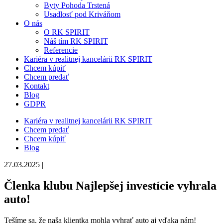
Byty Pohoda Trstená
Usadlosť pod Kriváňom
O nás
O RK SPIRIT
Náš tím RK SPIRIT
Referencie
Kariéra v realitnej kancelárii RK SPIRIT
Chcem kúpiť
Chcem predať
Kontakt
Blog
GDPR
Kariéra v realitnej kancelárii RK SPIRIT
Chcem predať
Chcem kúpiť
Blog
27.03.2025 |
Členka klubu Najlepšej investície vyhrala
auto!
Tešíme sa, že naša klientka mohla vyhrať auto aj vďaka nám!