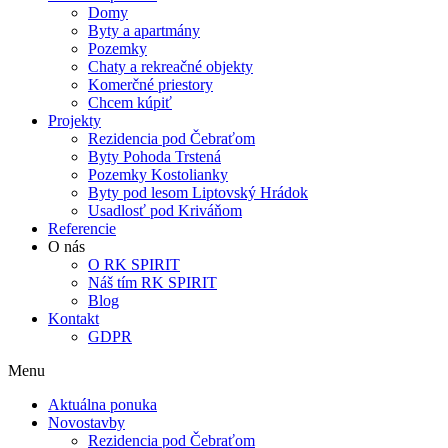
Domy
Byty a apartmány
Pozemky
Chaty a rekreačné objekty
Komerčné priestory
Chcem kúpiť
Projekty
Rezidencia pod Čebraťom
Byty Pohoda Trstená
Pozemky Kostolianky
Byty pod lesom Liptovský Hrádok
Usadlosť pod Kriváňom
Referencie
O nás
O RK SPIRIT
Náš tím RK SPIRIT
Blog
Kontakt
GDPR
Menu
Aktuálna ponuka
Novostavby
Rezidencia pod Čebraťom