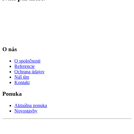
O nás
O spoločnosti
Referencie
Ochrana údajov
Náš tím
Kontakt
Ponuka
Aktuálna ponuka
Novostavby