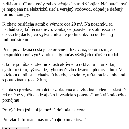
radiátormi. Ohrev vody zabezpečuje elektrický bojler. Nehnuteľnosť
je napojená na elektrickú sieť a verejný vodovod, odpad je riešený
formou žumpy.
K chate prislúcha garáž o výmere cca 20 m². Na pozemku sa
nachádza aj kôlňa na drevo, vonkajšie posedenie s ohniskom a
detská hojdačka, čo vytvára ideálne podmienky na oddych aj
rodinné stretnutia.
Prístupová lesná cesta je celoročne udržiavaná, čo umožňuje
bezproblémové využívanie chaty počas všetkých ročných období.
Okolie ponúka široké možnosti aktívneho oddychu – turistiku,
cykloturistiku, lyžovanie, rybolov či zber lesných plodov a húb. V
blízkom okolí sa nachádzajú hotely, penzióny, reštaurácie aj obchod
s potravinami (cca 2 km).
Chata sa predáva kompletne zariadená a je vhodná nielen na vlastné
rekreačné využitie, ale aj ako investícia s potenciálom krátkodobého
prenájmu.
Pri rýchlom jednaní je možná dohoda na cene.
Pre viac informácií nás neváhajte kontaktovať.