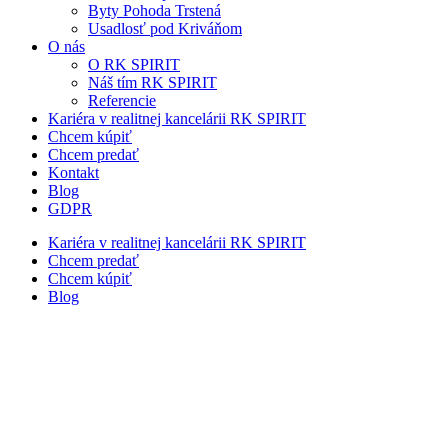
Byty Pohoda Trstená
Usadlosť pod Kriváňom
O nás
O RK SPIRIT
Náš tím RK SPIRIT
Referencie
Kariéra v realitnej kancelárii RK SPIRIT
Chcem kúpiť
Chcem predať
Kontakt
Blog
GDPR
Kariéra v realitnej kancelárii RK SPIRIT
Chcem predať
Chcem kúpiť
Blog