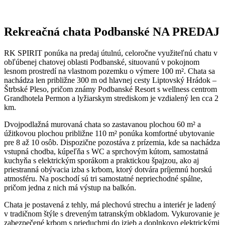
Rekreačná chata Podbanské NA PREDAJ
RK SPIRIT ponúka na predaj útulnú, celoročne využiteľnú chatu v
obľúbenej chatovej oblasti Podbanské, situovanú v pokojnom
lesnom prostredí na vlastnom pozemku o výmere 100 m². Chata sa
nachádza len približne 300 m od hlavnej cesty Liptovský Hrádok –
Štrbské Pleso, pričom známy Podbanské Resort s wellness centrom
Grandhotela Permon a lyžiarskym strediskom je vzdialený len cca 2
km.
Dvojpodlažná murovaná chata so zastavanou plochou 60 m² a
úžitkovou plochou približne 110 m² ponúka komfortné ubytovanie
pre 8 až 10 osôb. Dispozične pozostáva z prízemia, kde sa nachádza
vstupná chodba, kúpeľňa s WC a sprchovým kútom, samostatná
kuchyňa s elektrickým sporákom a praktickou špajzou, ako aj
priestranná obývacia izba s krbom, ktorý dotvára príjemnú horskú
atmosféru. Na poschodí sú tri samostatné nepriechodné spálne,
pričom jedna z nich má výstup na balkón.
Chata je postavená z tehly, má plechovú strechu a interiér je ladený
v tradičnom štýle s dreveným tatranským obkladom. Vykurovanie je
zabezpečené krbom s prieduchmi do izieb a doplnkovo elektrickými