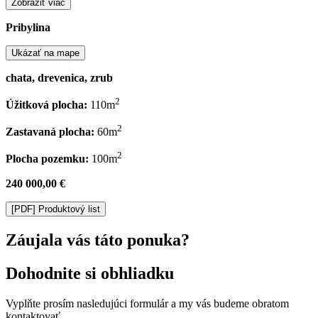
Zobraziť viac
Pribylina
Ukázať na mape
chata, drevenica, zrub
2
Úžitková plocha:
110m
2
Zastavaná plocha:
60m
2
Plocha pozemku:
100m
240 000,00 €
[PDF]
Produktový list
Záujala vás táto ponuka?
Dohodnite si obhliadku
Vyplňte prosím nasledujúci formulár a my vás budeme obratom
kontaktovať.