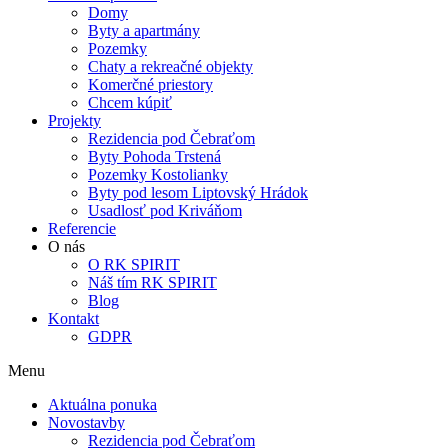
Domy
Byty a apartmány
Pozemky
Chaty a rekreačné objekty
Komerčné priestory
Chcem kúpiť
Projekty
Rezidencia pod Čebraťom
Byty Pohoda Trstená
Pozemky Kostolianky
Byty pod lesom Liptovský Hrádok
Usadlosť pod Kriváňom
Referencie
O nás
O RK SPIRIT
Náš tím RK SPIRIT
Blog
Kontakt
GDPR
Menu
Aktuálna ponuka
Novostavby
Rezidencia pod Čebraťom