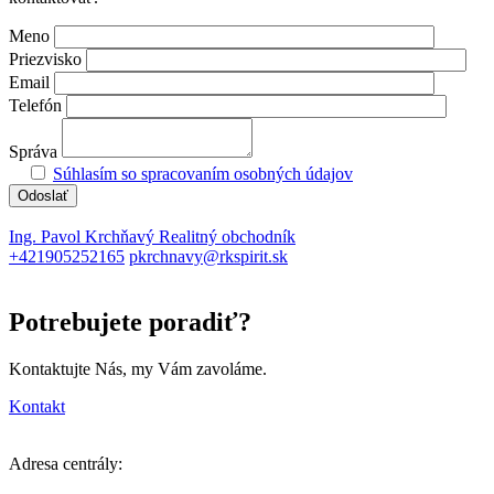
Meno
Priezvisko
Email
Telefón
Správa
Súhlasím so spracovaním osobných údajov
Ing. Pavol Krchňavý
Realitný obchodník
+421905252165
pkrchnavy@rkspirit.sk
Potrebujete poradiť?
Kontaktujte Nás, my Vám zavoláme.
Kontakt
Adresa centrály: