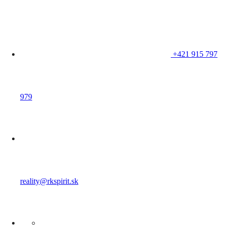
+421 915 797
979
reality@rkspirit.sk