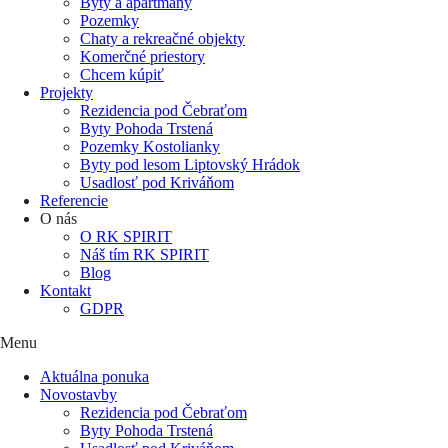
Byty a apartmány
Pozemky
Chaty a rekreačné objekty
Komerčné priestory
Chcem kúpiť
Projekty
Rezidencia pod Čebraťom
Byty Pohoda Trstená
Pozemky Kostolianky
Byty pod lesom Liptovský Hrádok
Usadlosť pod Kriváňom
Referencie
O nás
O RK SPIRIT
Náš tím RK SPIRIT
Blog
Kontakt
GDPR
Menu
Aktuálna ponuka
Novostavby
Rezidencia pod Čebraťom
Byty Pohoda Trstená