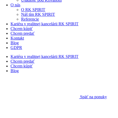
Usadlosť pod Kriváňom
O nás
O RK SPIRIT
Náš tím RK SPIRIT
Referencie
Kariéra v realitnej kancelárii RK SPIRIT
Chcem kúpiť
Chcem predať
Kontakt
Blog
GDPR
Kariéra v realitnej kancelárii RK SPIRIT
Chcem predať
Chcem kúpiť
Blog
Späť na ponuky