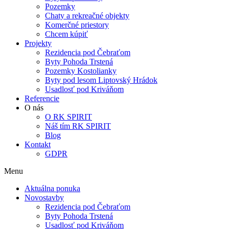
Pozemky
Chaty a rekreačné objekty
Komerčné priestory
Chcem kúpiť
Projekty
Rezidencia pod Čebraťom
Byty Pohoda Trstená
Pozemky Kostolianky
Byty pod lesom Liptovský Hrádok
Usadlosť pod Kriváňom
Referencie
O nás
O RK SPIRIT
Náš tím RK SPIRIT
Blog
Kontakt
GDPR
Menu
Aktuálna ponuka
Novostavby
Rezidencia pod Čebraťom
Byty Pohoda Trstená
Usadlosť pod Kriváňom